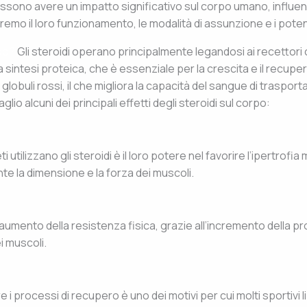
sono avere un impatto significativo sul corpo umano, influenz
eremo il loro funzionamento, le modalità di assunzione e i potenzi
po?
Gli steroidi operano principalmente legandosi ai recettori c
 sintesi proteica, che è essenziale per la crescita e il recupero
obuli rossi, il che migliora la capacità del sangue di trasport
lio alcuni dei principali effetti degli steroidi sul corpo:
eti utilizzano gli steroidi è il loro potere nel favorire l’ipertrof
 la dimensione e la forza dei muscoli.
aumento della resistenza fisica, grazie all’incremento della pro
i muscoli.
e i processi di recupero è uno dei motivi per cui molti sportivi li