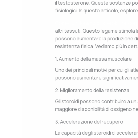
il testosterone. Queste sostanze pos
fisiologici. In questo articolo, esplor
Come funzionano gli steroidi nel cor
altri tessuti. Questo legame stimola la
possono aumentare la produzione di gl
resistenza fisica. Vediamo più in dettag
1. Aumento della massa muscolare
Uno dei principali motivi per cui gli atl
possono aumentare significativamente
2. Miglioramento della resistenza
Gli steroidi possono contribuire a un 
maggiore disponibilità di ossigeno ne
3. Accelerazione del recupero
La capacità degli steroidi di accelerar