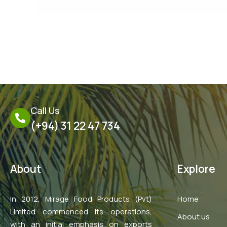
←
Previous Post
Call Us
(+94) 31 22 47 734
About
Explore
In 2012, Mirage Food Products (Pvt)
Home
Limited commenced its operations,
About us
with an initial emphasis on exports