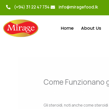
Skip
(+94) 31 22 47 734
info@miragefood.lk
to
content
Home
About Us
Come Funzionano gl
/
Uncategorized
/ By
admin
Gli steroidi, noti anche come steroid