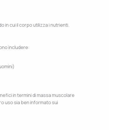
 cui il corpo utilizza i nutrienti.
sono includere:
 uomini)
nefici in termini di massa muscolare
ro uso sia ben informato sui