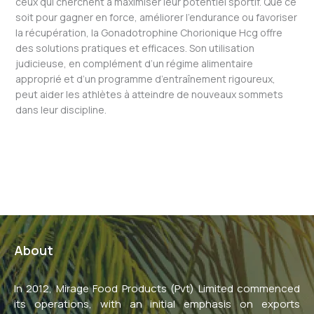
ceux qui cherchent à maximiser leur potentiel sportif. Que ce
soit pour gagner en force, améliorer l’endurance ou favoriser
la récupération, la Gonadotrophine Chorionique Hcg offre
des solutions pratiques et efficaces. Son utilisation
judicieuse, en complément d’un régime alimentaire
approprié et d’un programme d’entraînement rigoureux,
peut aider les athlètes à atteindre de nouveaux sommets
dans leur discipline.
←
Previous Post
Next Post
→
About
In 2012, Mirage Food Products (Pvt) Limited commenced
its operations, with an initial emphasis on exports