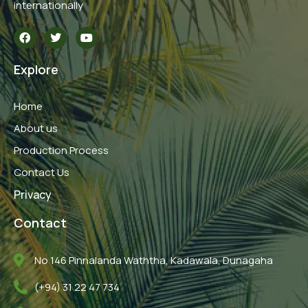
internationally
F
T
Y
a
w
o
c
i
u
e
t
t
Explore
b
t
u
o
e
b
o
r
e
Home
k
About us
Production Process
Contact Us
Privacy
Contact
No 146 Pinnalanda Waththa, Kadawala, Dunagaha
(+94) 31 22 47 734