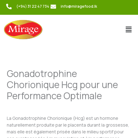
Skip
(+94) 31 22 47 734
info@miragefood.lk
to
content
Men
Gonadotrophine
Chorionique Hcg pour une
Performance Optimale
/
Uncategorized
/ By
admin
La Gonadotrophine Chorionique (Hcg) est un hormone
naturellement produite par le placenta durant la grossesse,
mais elle est également prisée dans le milieu sportif pour