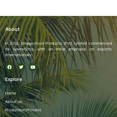
About
In 2012, Mirage Food Products (Pvt) Limited commenced
its operations, with an initial emphasis on exports
internationally
F
T
Y
a
w
o
c
i
u
e
t
t
Explore
b
t
u
o
e
b
o
r
e
Home
k
About us
Production Process