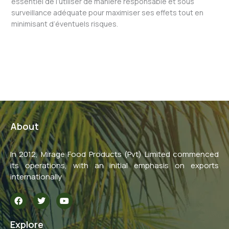
essentiel de l’utiliser de manière responsable et sous
surveillance adéquate pour maximiser ses effets tout en
minimisant d’éventuels risques.
←
Previous Post
Next Post
→
About
In 2012, Mirage Food Products (Pvt) Limited commenced
its operations, with an initial emphasis on exports
internationally
F
T
Y
a
w
o
c
i
u
e
t
t
Explore
b
t
u