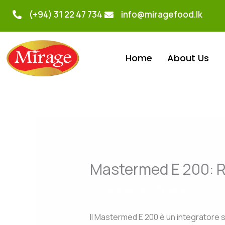
Skip
(+94) 31 22 47 734
info@miragefood.lk
to
content
Home
About Us
Mastermed E 200: Ri
/
Uncategorized
/ By
admin
Il Mastermed E 200 è un integratore 