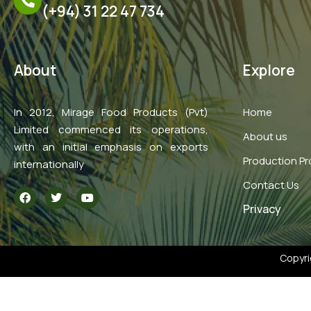
(+94) 31 22 47 734
About
Explore
In 2012, Mirage Food Products (Pvt)
Home
Limited commenced its operations,
About us
with an initial emphasis on exports
Production P
internationally
Contact Us
F
T
Y
a
w
o
Privacy
c
i
u
e
t
t
b
t
u
o
e
b
o
r
e
Copyri
k