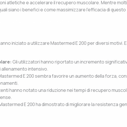
ni atletiche e accelerare il recupero muscolare. Mentre molti uti
li siano i benefici e come massimizzare l’efficacia di questo
ti-e-benefici-di-mastermed-e-200/
hanno iniziato a utilizzare Mastermed E 200 per diversi motivi. E
lare:
Gli utilizzatori hanno riportato un incremento significat
i allenamento intensivo.
astermed E 200 sembra favorire un aumento della forza, conse
lenamenti.
tenti hanno notato una riduzione nei tempi di recupero musco
tense.
 Mastermed E 200 ha dimostrato di migliorare la resistenza gen