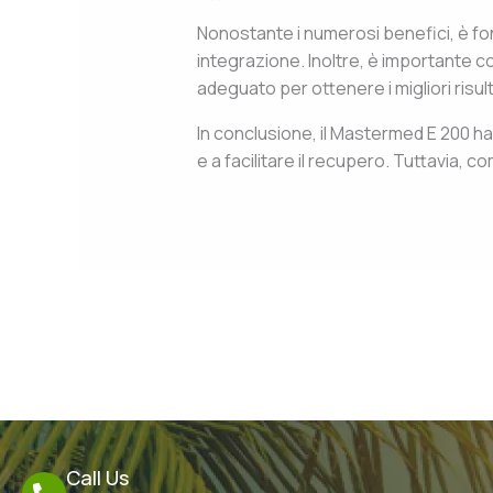
Nonostante i numerosi benefici, è fon
integrazione. Inoltre, è importante 
adeguato per ottenere i migliori risult
In conclusione, il Mastermed E 200 ha 
e a facilitare il recupero. Tuttavia, c
←
Previous Post
Call Us