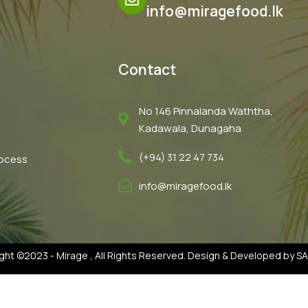
info@miragefood.lk
Contact
No 146 Pinnalanda Waththa,
Kadawala, Dunagaha
(+94) 31 22 47 734
rocess
info@miragefood.lk
ght ©2023 - Mirage , All Rights Reserved. Design & Developed by 