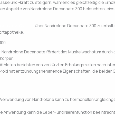
asse und -kraft zu steigern, während es gleichzeitig die Erho
chen Aspekte von Nandrolone Decanoate 300 beleuchten, einschl
anoate 300 online
über Nandrolone Decanoate 300 zu erhalte
ortapotheke.
300
:
Nandrolone Decanoate fördert das Muskelwachstum durch d
 Körper.
Athleten berichten von verkürzten Erholungszeiten nach inten
roid hat entzündungshemmende Eigenschaften, die bei der G
 Verwendung von Nandrolone kann zu hormonellen Ungleichgewi
ge Anwendung kann die Leber- und Nierenfunktion beeinträcht