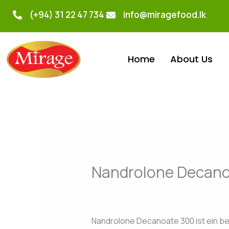
Skip
(+94) 31 22 47 734
info@miragefood.lk
to
content
Home
About Us
Nandrolone Decano
/
Uncategorized
/ By
admin
Nandrolone Decanoate 300 ist ein bel