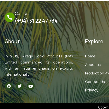
Call Us
(+94) 31 22 47 734
About
Explore
In 2012, Mirage Food Products (Pvt)
Home
Limited commenced its operations,
About us
with an initial emphasis on exports
Production P
internationally
Contact Us
F
T
Y
a
w
o
Privacy
c
i
u
e
t
t
b
t
u
o
e
b
o
r
e
Copyri