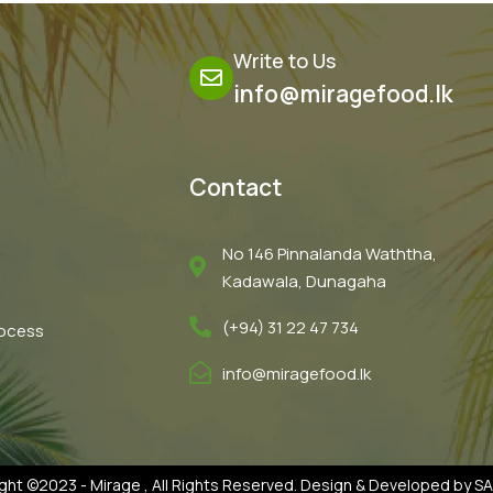
Write to Us
info@miragefood.lk
Contact
No 146 Pinnalanda Waththa,
Kadawala, Dunagaha
(+94) 31 22 47 734
rocess
info@miragefood.lk
ght ©2023 - Mirage , All Rights Reserved. Design & Developed by 