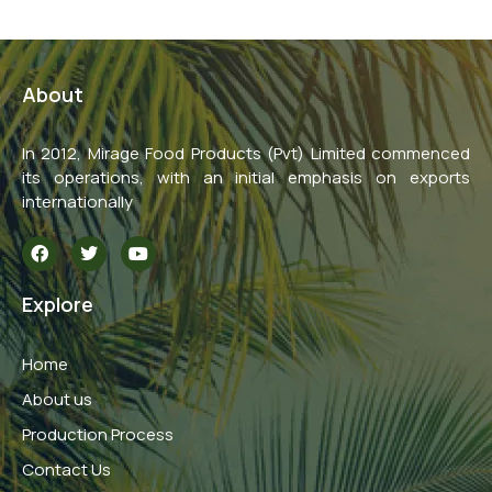
About
In 2012, Mirage Food Products (Pvt) Limited commenced
its operations, with an initial emphasis on exports
internationally
F
T
Y
a
w
o
c
i
u
e
t
t
Explore
b
t
u
o
e
b
o
r
e
Home
k
About us
Production Process
Contact Us