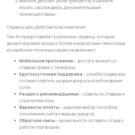
Внесите депозит (если требуется) и начните
играть, наслаждаясь дополнительными
преимуществами.
Сервисы для удобства пользователей
Пин Ап предоставляет различные сервисы, которые
делают игровой процесс более комфортным. Некоторые
из наиболее полезных сервисов включают:
Мобильное приложение
– доступ к аккаунту и
ставкам прямо с телефона.
Круглосуточная поддержка
– служба поддержки,
готовая ответить на ваши вопросы в любое время
суток.
Раздел с рекомендациями
– советы по ставкам и
стратегиям игры.
Варианты оплаты
– широкий выбор способов
пополнения счета и вывода средств.
Обратная связь
– возможность оставить отзыв о
работе платформы.