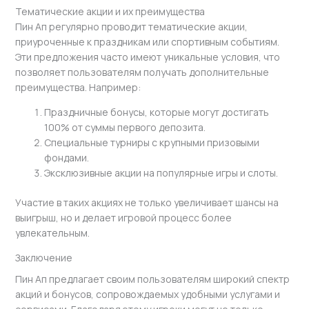
Тематические акции и их преимущества
Пин Ап регулярно проводит тематические акции,
приуроченные к праздникам или спортивным событиям.
Эти предложения часто имеют уникальные условия, что
позволяет пользователям получать дополнительные
преимущества. Например:
Праздничные бонусы, которые могут достигать
100% от суммы первого депозита.
Специальные турниры с крупными призовыми
фондами.
Эксклюзивные акции на популярные игры и слоты.
Участие в таких акциях не только увеличивает шансы на
выигрыш, но и делает игровой процесс более
увлекательным.
Заключение
Пин Ап предлагает своим пользователям широкий спектр
акций и бонусов, сопровождаемых удобными услугами и