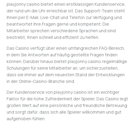
playjonny casino bietet einen erstklassigen Kundenservice,
der rund um die Uhr erreichbar ist. Das Support-Team steht
Ihnen per E-Mail, Live-Chat und Telefon zur Verfügung und
beantwortet Ihre Fragen gerne und kompetent. Die
Mitarbeiter sprechen verschiedene Sprachen und sind
bestrebt, Ihnen schnell und effizient zu helfen.
Das Casino verfügt über einen umfangreichen FAQ-Bereich,
in dem Sie Antworten auf häufig gestellte Fragen finden
können. Darüber hinaus bietet playjonny casino regelmäßige
Schulungen für seine Mitarbeiter an, um sicherzustellen,
dass sie immer auf dem neuesten Stand der Entwicklungen
in der Online-Casino-Branche sind.
Der Kundenservice von playjonny casino ist ein wichtiger
Faktor für die hohe Zufriedenheit der Spieler. Das Casino legt
großen Wert auf eine persönliche und freundliche Betreuung
und sorgt dafür, dass sich alle Spieler willkommen und gut
aufgehoben fühlen.