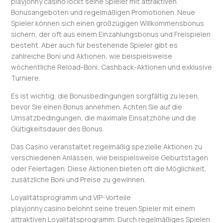
playjonny casino lockt seine Spieler mit attraktiven
Bonusangeboten und regelmäßigen Promotionen. Neue
Spieler können sich einen großzügigen Willkommensbonus
sichern, der oft aus einem Einzahlungsbonus und Freispielen
besteht. Aber auch für bestehende Spieler gibt es
zahlreiche Boni und Aktionen, wie beispielsweise
wöchentliche Reload-Boni, Cashback-Aktionen und exklusive
Turniere.
Es ist wichtig, die Bonusbedingungen sorgfältig zu lesen,
bevor Sie einen Bonus annehmen. Achten Sie auf die
Umsatzbedingungen, die maximale Einsatzhöhe und die
Gültigkeitsdauer des Bonus.
Das Casino veranstaltet regelmäßig spezielle Aktionen zu
verschiedenen Anlässen, wie beispielsweise Geburtstagen
oder Feiertagen. Diese Aktionen bieten oft die Möglichkeit,
zusätzliche Boni und Preise zu gewinnen.
Loyalitätsprogramm und VIP-Vorteile
playjonny casino belohnt seine treuen Spieler mit einem
attraktiven Loyalitätsprogramm. Durch regelmäßiges Spielen