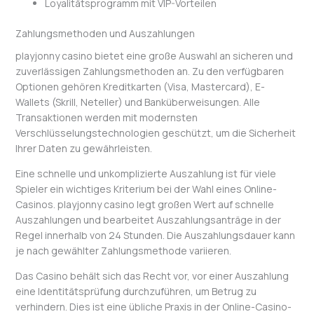
Loyalitätsprogramm mit VIP-Vorteilen
Zahlungsmethoden und Auszahlungen
playjonny casino bietet eine große Auswahl an sicheren und
zuverlässigen Zahlungsmethoden an. Zu den verfügbaren
Optionen gehören Kreditkarten (Visa, Mastercard), E-
Wallets (Skrill, Neteller) und Banküberweisungen. Alle
Transaktionen werden mit modernsten
Verschlüsselungstechnologien geschützt, um die Sicherheit
Ihrer Daten zu gewährleisten.
Eine schnelle und unkomplizierte Auszahlung ist für viele
Spieler ein wichtiges Kriterium bei der Wahl eines Online-
Casinos. playjonny casino legt großen Wert auf schnelle
Auszahlungen und bearbeitet Auszahlungsanträge in der
Regel innerhalb von 24 Stunden. Die Auszahlungsdauer kann
je nach gewählter Zahlungsmethode variieren.
Das Casino behält sich das Recht vor, vor einer Auszahlung
eine Identitätsprüfung durchzuführen, um Betrug zu
verhindern. Dies ist eine übliche Praxis in der Online-Casino-