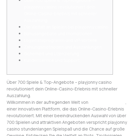
Über 700 Spiele & Top-Angebote –
playjonny casino revolutioniert dein
Online-Casino-Erlebnis mit schneller
Auszahlung.
Die Vielfalt an Spielen bei playjonny casino
Bonusangebote und Promotionen
Loyalitätsprogramm und VIP-Vorteile
Zahlungsmethoden und Auszahlungen
Sicherheit und Lizenzierung
Kundenservice und Support
Über 700 Spiele & Top-Angebote – playjonny casino
revolutioniert dein Online-Casino-Erlebnis mit schneller
Auszahlung.
Willkommen in der aufregenden Welt von
playjonny casino
,
einer innovativen Plattform, die das Online-Casino-Erlebnis
revolutioniert. Mit einer beeindruckenden Auswahl von über
700 Spielen und attraktiven Angeboten verspricht playjonny
casino stundenlangen Spielspaß und die Chance auf große
Gewinne. Entdecken Sie die Vielfalt an Slots, Tischspielen,