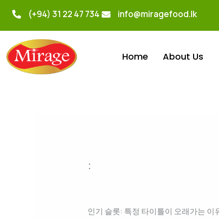
Skip
(+94) 31 22 47 734
info@miragefood.lk
to
content
Home
About Us
:
Leave a Comment
/
Uncategorized
/
인기 슬롯: 특정 타이틀이 오래가는 이