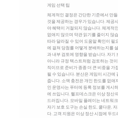
게임 선택 팁
체계적인 결정은 간단한 기준에서 만들어
것을 제공하는 경우가 있습니다. 제공사
야 혜택이 거절되지 않습니다. 체계적인
없애지 않으며 약관 읽기를 줄이지 않습
따라 달라질 수 있어 도움말 확인이 필
에 걸쳐 당첨를 어떻게 분배하는지를 설
과 내부 검토에 영향을 받습니다. 자기 
아니라 규정 텍스트처럼 검토하는 것이 
직이므로 준비가 종종 더 큰 비중을 가
될 수 있습니다. 분산은 게임이 시간에
줍니다. 소액 충전은 개인 한도를 없애
인 운영사는 푸터에 등록 정보를 게시하는
에 쓰입니다. 헬프데스크은 이상 정산 
드러집니다. 모바일 플레이는 네트워크
자기 보호 도구는 손실 한도, 쿨다운,
다. 고객 지원은 이상 정산 시점에 두드