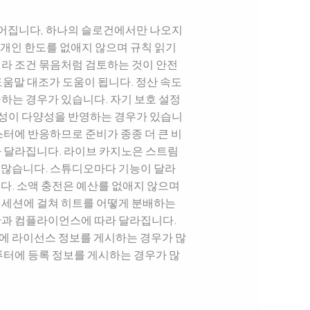
들어집니다, 하나의 슬로건에서만 나오지
 개인 한도를 없애지 않으며 규칙 읽기
니라 조건 묶음처럼 검토하는 것이 안전
도움말 대조가 도움이 됩니다. 정산 속도
공하는 경우가 있습니다. 자기 보호 설정
 구성이 다양성을 반영하는 경우가 있습니
스터에 반응하므로 준비가 종종 더 큰 비
라 달라집니다. 라이브 카지노은 스트림
 많습니다. 스튜디오마다 기능이 달라
니다. 소액 충전은 예산를 없애지 않으며
 세션에 걸쳐 히트를 어떻게 분배하는
단과 컴플라이언스에 따라 달라집니다.
에 라이선스 정보를 게시하는 경우가 많
푸터에 등록 정보를 게시하는 경우가 많