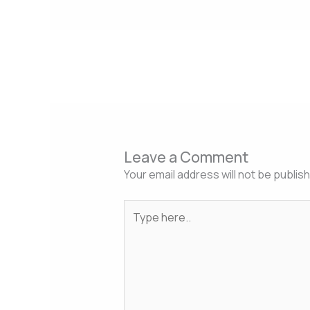
←
Previous Post
Leave a Comment
Your email address will not be publis
Type
here..