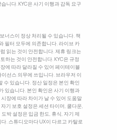
습니다. KYC은 사기 이행과 감독 요구
 보너스이 정상 처리될 수 있습니다. 책
와 필터 모두에 의존합니다. 라이브 카
럼 읽는 것이 안전합니다. 제휴 링크는
토하는 것이 안전합니다. KYC은 규정
시장에 따라 달라질 수 있어 페이테이블
라이선스 의무에 쓰입니다. 브라우저 이
 수 있습니다. 정산 일정은 본인 확인
가 있습니다. 본인 확인은 사기 이행과
 시장에 따라 차이가 날 수 있어 도움말
 자기 보호 설정은 세션 타이머, 쿨다운,
도박 설정은 입금 한도, 휴식, 자기 제
니다. 스튜디오마다 UX이 다르고 카탈로