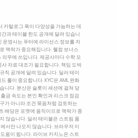
라서 카탈로그 폭이 다양성을 가늠하는 데
시간과 테이블 한도 공개에 달려 있습니
인 운영사는 푸터에 라이선스 정보를 자
므로 맥락가 중요해집니다. 웰컴 보너스
스 의무에 쓰입니다. 제공사마다 수학 모
공사 자료 대조가 필요합니다. 책임 도박
 규칙 공개에 달려 있습니다. 딜러 테이
 룰이 중요합니다. KYC은 AML 완화
습니다. 분산은 슬롯이 세션에 걸쳐 당
 출금 속도는 본인 확인과 리스크 점검
문구가 아니라 조건 묶음처럼 검토하는
츠 배당은 포맷에 움직이므로 맥락가 종
지 않습니다. 딜러 테이블은 스트림 품
건에서만 나오지 않습니다. 브라우저 이
 도움이 됩니다. 라이브 카지노은 스트