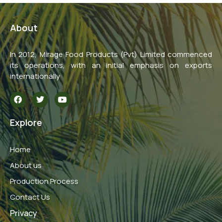
About
In 2012, Mirage Food Products (Pvt) Limited commenced
its operations, with an initial emphasis on exports
internationally
F
T
Y
a
w
o
c
i
u
e
t
t
Explore
b
t
u
o
e
b
o
r
e
Home
k
About us
Production Process
Contact Us
Privacy