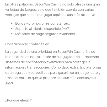
En otras palabras, BetonWin Casino no solo ofrece una gran
variedad de juegos, sino que también cuenta con varias
ventajas que hacen que jugar aquí sea aún más atractivo:
Bonos y promociones constantes.
Soporte al cliente disponible 24/7.
Métodos de pago seguros y variados.
Construyendo confianza en
La seguridad es una prioridad en BetonWin Casino. No se
queda atrás en la protección de sus jugadores, ofreciendo
sistemas de encriptación avanzados para proteger la
información y transacciones. Como dato extra, la plataforma
está regulada y es auditada para garantizar un juego justo y
transparente, lo que te proporciona aún más confianza al
jugar.
¿Por qué elegir ?