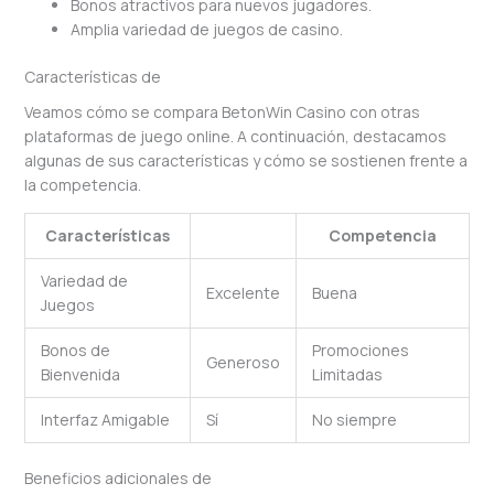
Bonos atractivos para nuevos jugadores.
Amplia variedad de juegos de casino.
Características de
Veamos cómo se compara BetonWin Casino con otras
plataformas de juego online. A continuación, destacamos
algunas de sus características y cómo se sostienen frente a
la competencia.
Características
Competencia
Variedad de
Excelente
Buena
Juegos
Bonos de
Promociones
Generoso
Bienvenida
Limitadas
Interfaz Amigable
Sí
No siempre
Beneficios adicionales de