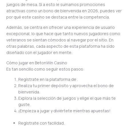
juegos de mesa. Si a esto le sumamos promociones
atractivas como un bono de bienvenida en 2026, puedes ver
por qué este casino se destaca entre la competencia.
Además, se centra en ofrecer una experiencia de usuario
excepcional, lo que hace que tanto nuevos jugadores como
veteranos se sientan cómodos al navegar por el sitio. En
otras palabras, cada aspecto de esta plataforma ha sido
diseñado con el jugador en mente.
Cómo jugar en BetonWin Casino
Es tan sencillo como seguir estos pasos:
Regístrate en la plataforma de .
Realiza tu primer depósito y aprovecha el bono de
bienvenida.
Explora la selección de juegos y elige el que más te
guste.
¡Empieza a jugar y diviértete mientras apuestas!
Regístrate con facilidad.