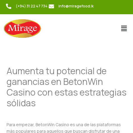
Skip
(+94) 31 22 47 734
info@miragefood.lk
to
content
Men
Aumenta tu potencial de
ganancias en BetonWin
Casino con estas estrategias
sólidas
/
Public
/ By
admin
Para empezar, BetonWin Casino es una de las plataformas
más populares para aquellos que buscan disfrutar de una