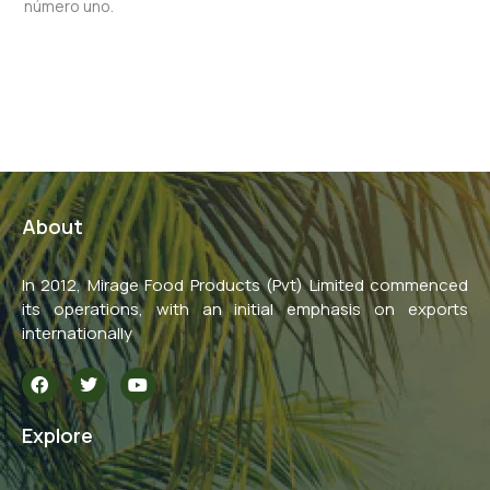
número uno.
←
Previous Post
Next Post
→
About
In 2012, Mirage Food Products (Pvt) Limited commenced
its operations, with an initial emphasis on exports
internationally
F
T
Y
a
w
o
c
i
u
e
t
t
Explore
b
t
u
o
e
b
o
r
e