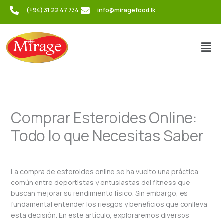
Skip
(+94) 31 22 47 734
info@miragefood.lk
to
content
Men
Comprar Esteroides Online:
Todo lo que Necesitas Saber
/
Uncategorized
/ By
admin
La compra de esteroides online se ha vuelto una práctica
común entre deportistas y entusiastas del fitness que
buscan mejorar su rendimiento físico. Sin embargo, es
fundamental entender los riesgos y beneficios que conlleva
esta decisión. En este artículo, exploraremos diversos