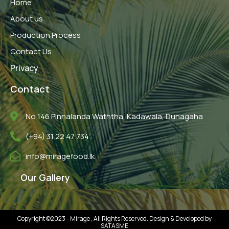
Home
k
About us
Production Process
Contact Us
Privacy
Contact
No 146 Pinnalanda Waththa, Kadawala, Dunagaha
(+94) 31 22 47 734
info@miragefood.lk
Our Gallery
Copyright ©2023 - Mirage , All Rights Reserved. Design & Developed by
SATASME