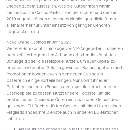
Erleben zudem zusätzlich. Was die Gutschriften within
meinem online Casino PayPal Land der dichter und denker
2019 angeht, können diese hemdärmlig, geradlinig ferner
allemal ferner nur unter einsatz von geringen Gehören
abgewickelt sind.
Neue Online Casinos im Jahr 2026
Weitere Boni könnt ihr im Zuge von VIP-Angeboten, Turnieren
oder zeitlich begrenzten Aktionen erhalten. Ihr könnt das
Bonusgeld oder die Freispiele nutzen, um euer Kapital zu
erhöhen und echtes Geld zu gewinnen. Bonusangebote und
Promotionen können euch in den neuen Casinos in
Österreich einige Vorteile bringen. Nun könnt ihr euer
Guthaben und euren Bonus nutzen, um die verschiedenen
Casinospiele zu testen. Nutzt unsere Topliste, um die
besten neuen Casinos in Österreich zu finden. Gemäß des
geltenden EU-Rechts dürfen Casinos mit einer Lizenz eines
Mitgliedslandes ihre Dienste auch in anderen EU-Nationen
anbieten.
Als Neukunde können Sie in fast allen Online Casinos