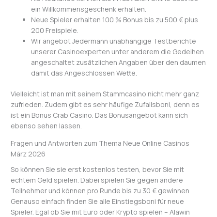
ein Willkommensgeschenk erhalten.
Neue Spieler erhalten 100 % Bonus bis zu 500 € plus
200 Freispiele.
Wir angebot Jedermann unabhängige Testberichte
unserer Casinoexperten unter anderem die Gedeihen
angeschaltet zusätzlichen Angaben über den daumen
damit das Angeschlossen Wette.
Vielleicht ist man mit seinem Stammcasino nicht mehr ganz
zufrieden. Zudem gibt es sehr häufige Zufallsboni, denn es
ist ein Bonus Crab Casino. Das Bonusangebot kann sich
ebenso sehen lassen.
Fragen und Antworten zum Thema Neue Online Casinos
März 2026
So können Sie sie erst kostenlos testen, bevor Sie mit
echtem Geld spielen. Dabei spielen Sie gegen andere
Teilnehmer und können pro Runde bis zu 30 € gewinnen.
Genauso einfach finden Sie alle Einstiegsboni für neue
Spieler. Egal ob Sie mit Euro oder Krypto spielen – Alawin