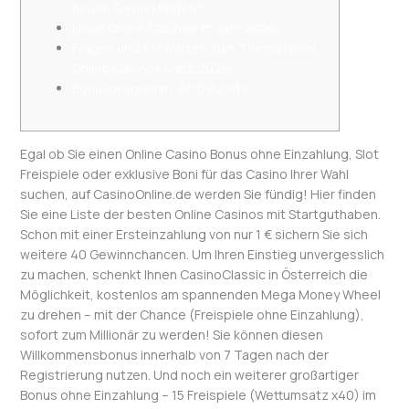
neuen Casino finden?
Neue Online Casinos im Jahr 2026
Fragen und Antworten zum Thema Neue
Online Casinos März 2026
Bonusprogramm: 8/10 Punkte
Egal ob Sie einen Online Casino Bonus ohne Einzahlung, Slot
Freispiele oder exklusive Boni für das Casino Ihrer Wahl
suchen, auf CasinoOnline.de werden Sie fündig! Hier finden
Sie eine Liste der besten Online Casinos mit Startguthaben.
Schon mit einer Ersteinzahlung von nur 1 € sichern Sie sich
weitere 40 Gewinnchancen. Um Ihren Einstieg unvergesslich
zu machen, schenkt Ihnen CasinoClassic in Österreich die
Möglichkeit, kostenlos am spannenden Mega Money Wheel
zu drehen – mit der Chance (Freispiele ohne Einzahlung),
sofort zum Millionär zu werden! Sie können diesen
Willkommensbonus innerhalb von 7 Tagen nach der
Registrierung nutzen. Und noch ein weiterer großartiger
Bonus ohne Einzahlung – 15 Freispiele (Wettumsatz x40) im