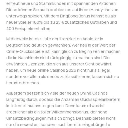
erfreut neue und Stammkunden mit spannenden Aktionen.
Diese können Sie auch problemlos auf Ihrem Handy und von
unterwegs spielen. Mit dem BingBong Bonus kannst du als
neuer Spieler 100% bis zu 25 € zusätzliches Guthaben und
400 Freispiele erhalten.
Mittlerweile ist die Liste der lizenzierten Anbieter in
Deutschland deutlich gewachsen. Wer neu in der Welt der
Online-Glücksspiele ist, kann gleich zu Beginn Fehler machen,
die im Nachhinein nicht rückgängig zu machen sind. Die
erwähnten Lizenzen, die sich aus unserer Sicht bewährt
haben, um neue online Casinos 2026 nicht nur als legal,
sondern vor allem als seriös zu klassifizieren, lassen sich so
herunterbrechen.
Außerdem setzen sich viele der neuen Online Casinos
langfristig durch, sodass die Anzahl an Glücksspielanbietern
im Internet nur ansteigen kann. Denn kaum etwas ist
ärgerlicher als ein toller Willkommensbonus, der hohe
Umsatzbedingungen mit sich bringt. Deshalb bieten nicht
nur die neuesten, sondern auch bereits eingebürgerte