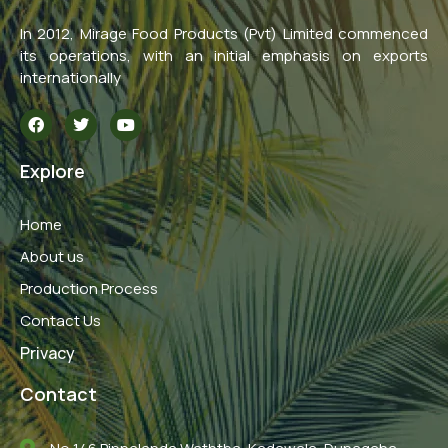
In 2012, Mirage Food Products (Pvt) Limited commenced
its operations, with an initial emphasis on exports
internationally
F
T
Y
a
w
o
c
i
u
e
t
t
Explore
b
t
u
o
e
b
o
r
e
Home
k
About us
Production Process
Contact Us
Privacy
Contact