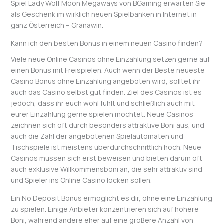
Spiel Lady Wolf Moon Megaways von BGaming erwarten Sie
als Geschenk im wirklich neuen Spielbanken in Internet in
ganz Österreich – Granawin.
Kann ich den besten Bonus in einem neuen Casino finden?
Viele neue Online Casinos ohne Einzahlung setzen gerne auf
einen Bonus mit Freispielen. Auch wenn der Beste neueste
Casino Bonus ohne Einzahlung angeboten wird, solltet ihr
auch das Casino selbst gut finden. Ziel des Casinos ist es
jedoch, dass ihr euch wohl fühlt und schließlich auch mit
eurer Einzahlung gerne spielen möchtet. Neue Casinos
zeichnen sich oft durch besonders attraktive Boni aus, und
auch die Zahl der angebotenen Spielautomaten und
Tischspiele ist meistens überdurchschnittlich hoch. Neue
Casinos müssen sich erst beweisen und bieten darum oft
auch exklusive Willkommensboni an, die sehr attraktiv sind
und Spieler ins Online Casino locken sollen.
Ein No Deposit Bonus ermöglicht es dir, ohne eine Einzahlung
zu spielen. Einige Anbieter konzentrieren sich auf höhere
Boni, während andere eher auf eine größere Anzahl von