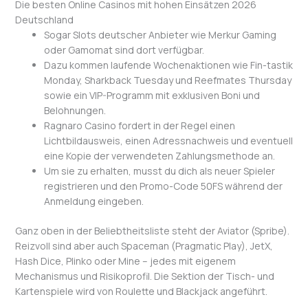
Die besten Online Casinos mit hohen Einsätzen 2026
Deutschland
Sogar Slots deutscher Anbieter wie Merkur Gaming
oder Gamomat sind dort verfügbar.
Dazu kommen laufende Wochenaktionen wie Fin-tastik
Monday, Sharkback Tuesday und Reefmates Thursday
sowie ein VIP-Programm mit exklusiven Boni und
Belohnungen.
Ragnaro Casino fordert in der Regel einen
Lichtbildausweis, einen Adressnachweis und eventuell
eine Kopie der verwendeten Zahlungsmethode an.
Um sie zu erhalten, musst du dich als neuer Spieler
registrieren und den Promo-Code 50FS während der
Anmeldung eingeben.
Ganz oben in der Beliebtheitsliste steht der Aviator (Spribe).
Reizvoll sind aber auch Spaceman (Pragmatic Play), JetX,
Hash Dice, Plinko oder Mine – jedes mit eigenem
Mechanismus und Risikoprofil. Die Sektion der Tisch- und
Kartenspiele wird von Roulette und Blackjack angeführt.