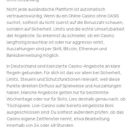
Nicht jede ausländische Plattform ist automatisch
vertrauenswürdig. Wenn du ein Online Casino ohne OASIS
suchst, solltest du nicht zuerst auf die Bonuszahl schauen,
sondern auf Sicherheit, Limits und die echte Umsetzbarkeit
der Angebote. So erkennst du schneller, ob ein Casino
langfristig brauchbar ist oder nur aggressiv wirbt.
Auszahlungen sind per Skrill, Bitcoin, Ethereum und
Banküberweisung möglich.
In Deutschland sind lizenzierte Casino-Angebote an klare
Regeln gebunden. Für dich ist das vor allem bei Sicherheit,
Limits, Steuern und Schutzfunktionen relevant, weil diese
Punkte direkten Einfluss auf Spielweise und Auszahlungen
haben. Manche Angebote gelten nur für bestimmte
Wochentage oder nur für Slots. Lies deshalb genau nach, ob
Tischspiele, Live-Casino oder bereits eingelöste Boni
ausgeschlossen sind. Du solltest außerdem prüfen, ob das
Casino eigene Zeitfenster nennt, etwa Bearbeitung
innerhalb von 24 oder 48 Stunden.