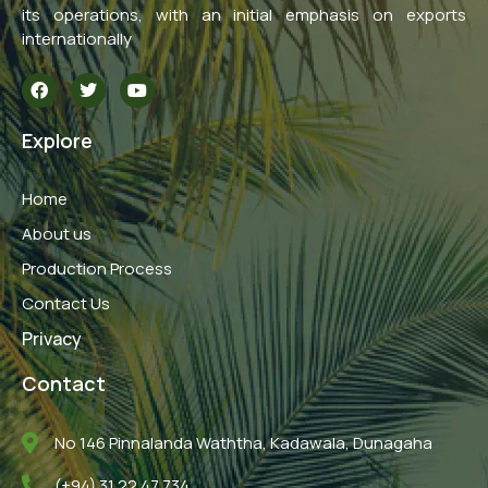
its operations, with an initial emphasis on exports
internationally
F
T
Y
a
w
o
c
i
u
e
t
t
Explore
b
t
u
o
e
b
o
r
e
Home
k
About us
Production Process
Contact Us
Privacy
Contact
No 146 Pinnalanda Waththa, Kadawala, Dunagaha
(+94) 31 22 47 734