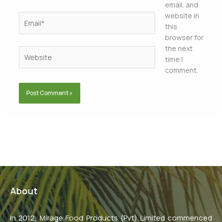
email, and
website in
Email*
this
browser for
the next
Website
time I
comment.
About
In 2012, Mirage Food Products (Pvt) Limited commenced