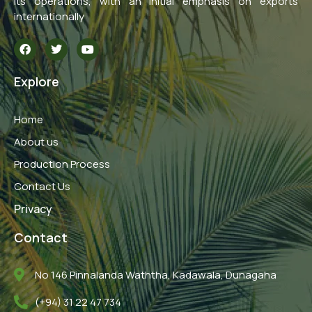
its operations, with an initial emphasis on exports
internationally
F
T
Y
a
w
o
c
i
u
e
t
t
Explore
b
t
u
o
e
b
o
r
e
Home
k
About us
Production Process
Contact Us
Privacy
Contact
No 146 Pinnalanda Waththa, Kadawala, Dunagaha
(+94) 31 22 47 734