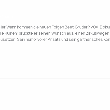
e
/
admin
 Her Wann kommen die neuen Folgen Beet-Brüder? VOX-Dokume
die Ruinen“ drückte er seinen Wunsch aus, einen Zirkuswagen
umzusetzen. Sein humorvoller Ansatz und sein gärtnerisches Kö