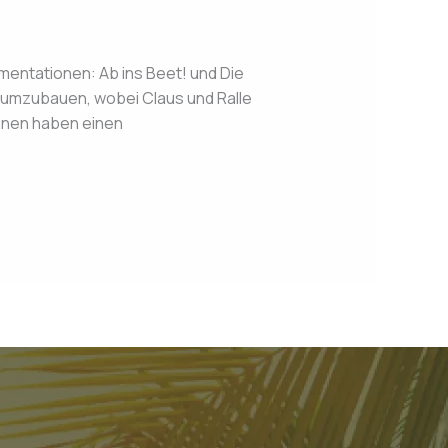
ntationen: Ab ins Beet! und Die
 umzubauen, wobei Claus und Ralle
önnen haben einen