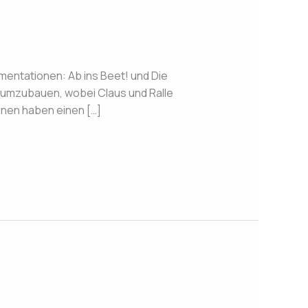
ntationen: Ab ins Beet! und Die
 umzubauen, wobei Claus und Ralle
nnen haben einen […]