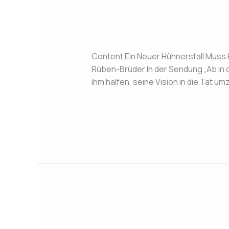
Muttis Lieblinge
Muttis
Lieblinge
Leave a Comment
/
www.reidelhof.d
Content Ein Neuer Hühnerstall Muss
Rüben-Brüder In der Sendung „Ab in 
ihm halfen, seine Vision in die Tat 
Read More »
Muttis Lieblinge
Muttis
Lieblinge