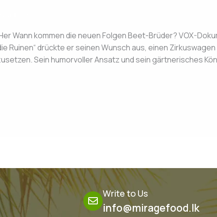
e
/
admin
 Her Wann kommen die neuen Folgen Beet-Brüder? VOX-Dokume
die Ruinen“ drückte er seinen Wunsch aus, einen Zirkuswagen
umzusetzen. Sein humorvoller Ansatz und sein gärtnerisches K
Write to Us
info@miragefood.lk