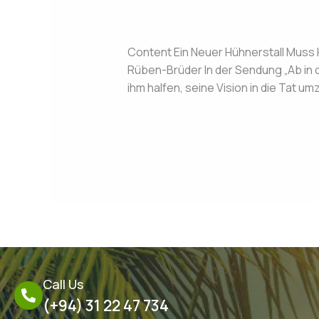
Leave a Comment
/
www.reidelhof.d
Content Ein Neuer Hühnerstall Muss
Rüben-Brüder In der Sendung „Ab in 
ihm halfen, seine Vision in die Tat 
Read More »
Call Us
(+94) 31 22 47 734