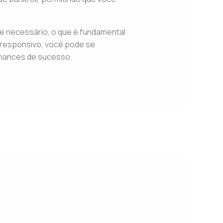
ue necessário, o que é fundamental
e responsivo, você pode se
chances de sucesso.
Next Post
→