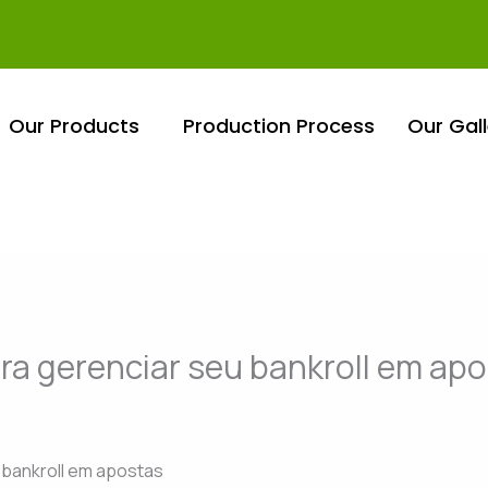
Our Products
Production Process
Our Gall
ra gerenciar seu bankroll em ap
 bankroll em apostas