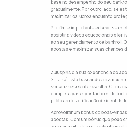
base no desempenho do seu bankroll
gradualmente. Por outro lado, se est
maximizar os lucros enquanto proteg
Por fim, é importante educar-se cont
assistir a vídeos educacionais e le
ao seu gerenciamento de bankroll. O
apostas e maximizar suas chances 
Zuluspins e a sua experiência de ap
Se você está buscando um ambiente s
ser uma excelente escolha. Com uma 
completa para apostadores de todos 
políticas de verificação de identid
Aproveitar um bônus de boas-vindas 
apostas. Com um bônus que pode che
arriscar muito do seu bankroll inicia