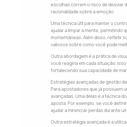
escolhas correm o risco de desviar d
racionalidade sobre a emoção.
Uma técnica útil para manter o con
ajudar a limpar a mente, permitind
momentâneas. Além disso, refletir s
valiosos sobre como você pode melh
Outra abordagem é a prática de vis
você reagiria em cada situação. Isso
fortalecendo sua capacidade de mant
Estratégias avançadas de gestão de
Para apostadores que já possuem um
avançadas. Uma delas é a técnica do 
aposta. Por exemplo, se você defini
ajudar a minimizar perdas durante 
Outra estratégia avançada é a utili