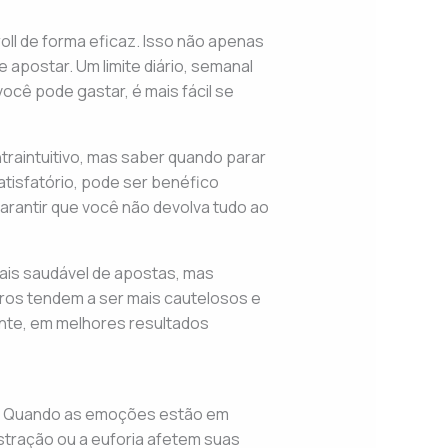
roll de forma eficaz. Isso não apenas
apostar. Um limite diário, semanal
cê pode gastar, é mais fácil se
ntraintuitivo, mas saber quando parar
tisfatório, pode ser benéfico
arantir que você não devolva tudo ao
ais saudável de apostas, mas
ros tendem a ser mais cautelosos e
nte, em melhores resultados
oll. Quando as emoções estão em
stração ou a euforia afetem suas