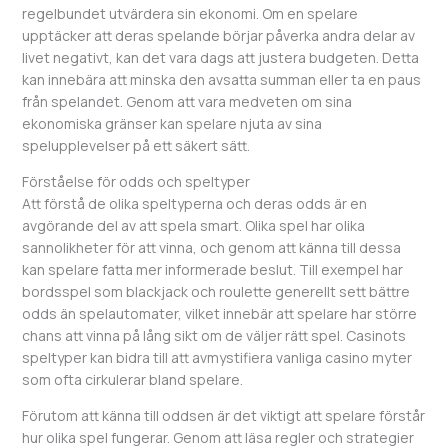
regelbundet utvärdera sin ekonomi. Om en spelare
upptäcker att deras spelande börjar påverka andra delar av
livet negativt, kan det vara dags att justera budgeten. Detta
kan innebära att minska den avsatta summan eller ta en paus
från spelandet. Genom att vara medveten om sina
ekonomiska gränser kan spelare njuta av sina
spelupplevelser på ett säkert sätt.
Förståelse för odds och speltyper
Att förstå de olika speltyperna och deras odds är en
avgörande del av att spela smart. Olika spel har olika
sannolikheter för att vinna, och genom att känna till dessa
kan spelare fatta mer informerade beslut. Till exempel har
bordsspel som blackjack och roulette generellt sett bättre
odds än spelautomater, vilket innebär att spelare har större
chans att vinna på lång sikt om de väljer rätt spel. Casinots
speltyper kan bidra till att avmystifiera vanliga casino myter
som ofta cirkulerar bland spelare.
Förutom att känna till oddsen är det viktigt att spelare förstår
hur olika spel fungerar. Genom att läsa regler och strategier