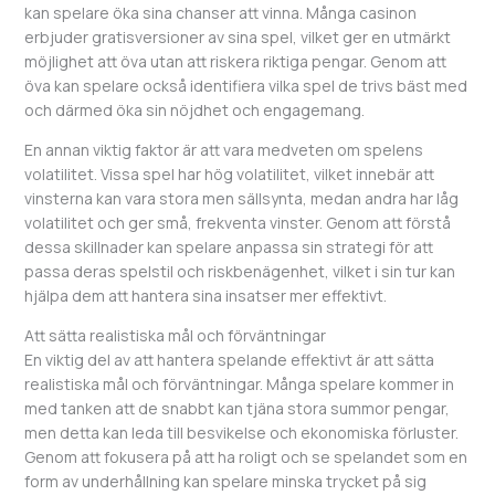
kan spelare öka sina chanser att vinna. Många casinon
erbjuder gratisversioner av sina spel, vilket ger en utmärkt
möjlighet att öva utan att riskera riktiga pengar. Genom att
öva kan spelare också identifiera vilka spel de trivs bäst med
och därmed öka sin nöjdhet och engagemang.
En annan viktig faktor är att vara medveten om spelens
volatilitet. Vissa spel har hög volatilitet, vilket innebär att
vinsterna kan vara stora men sällsynta, medan andra har låg
volatilitet och ger små, frekventa vinster. Genom att förstå
dessa skillnader kan spelare anpassa sin strategi för att
passa deras spelstil och riskbenägenhet, vilket i sin tur kan
hjälpa dem att hantera sina insatser mer effektivt.
Att sätta realistiska mål och förväntningar
En viktig del av att hantera spelande effektivt är att sätta
realistiska mål och förväntningar. Många spelare kommer in
med tanken att de snabbt kan tjäna stora summor pengar,
men detta kan leda till besvikelse och ekonomiska förluster.
Genom att fokusera på att ha roligt och se spelandet som en
form av underhållning kan spelare minska trycket på sig