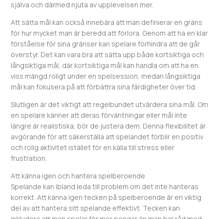
själva och därmed njuta av upplevelsen mer.
Att sätta mål kan också innebära att man definierar en gräns
för hur mycket man är beredd att förlora. Genom att ha en klar
förståelse för sina gränser kan spelare förhindra att de går
överstyr. Det kan vara bra att sätta upp både kortsiktiga och
långsiktiga mål, där kortsiktiga mål kan handla om att ha en
viss mängd roligt under en spelsession, medan långsiktiga
mål kan fokusera på att förbättra sina färdigheter över tid.
Slutligen är det viktigt att regelbundet utvärdera sina mål. Om
en spelare känner att deras förväntningar eller mål inte
längre är realistiska, bör de justera dem. Denna flexibilitet är
avgörande för att säkerställa att spelandet förblir en positiv
och rolig aktivitet istället för en källa till stress eller
frustration.
Att känna igen och hantera spelberoende
Spelande kan ibland leda till problem om det inte hanteras
korrekt. Att känna igen tecken på spelberoende är en viktig
del av att hantera sitt spelande effektivt. Tecken kan
inkludera att man spelar för mer pengar än man har råd med