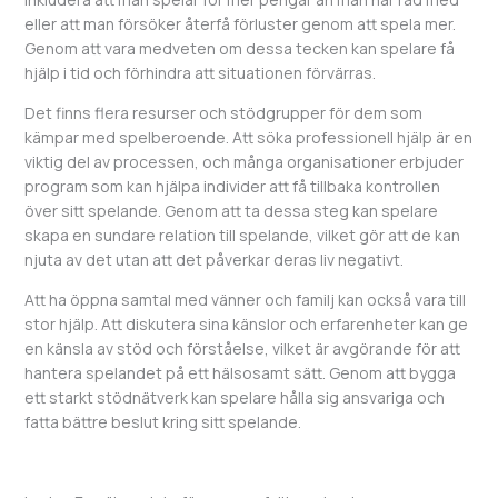
eller att man försöker återfå förluster genom att spela mer.
Genom att vara medveten om dessa tecken kan spelare få
hjälp i tid och förhindra att situationen förvärras.
Det finns flera resurser och stödgrupper för dem som
kämpar med spelberoende. Att söka professionell hjälp är en
viktig del av processen, och många organisationer erbjuder
program som kan hjälpa individer att få tillbaka kontrollen
över sitt spelande. Genom att ta dessa steg kan spelare
skapa en sundare relation till spelande, vilket gör att de kan
njuta av det utan att det påverkar deras liv negativt.
Att ha öppna samtal med vänner och familj kan också vara till
stor hjälp. Att diskutera sina känslor och erfarenheter kan ge
en känsla av stöd och förståelse, vilket är avgörande för att
hantera spelandet på ett hälsosamt sätt. Genom att bygga
ett starkt stödnätverk kan spelare hålla sig ansvariga och
fatta bättre beslut kring sitt spelande.