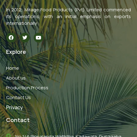
In 2012, Mirage Food Products (Pvt) Limited commenced
its operations, with an initial emphasis on exports
internationally
F
T
Y
a
w
o
c
i
u
e
t
t
Explore
b
t
u
o
e
b
o
r
e
Home
k
About us
Production Process
Contact Us
Privacy
Contact
No 146 Pinnalanda Waththa, Kadawala, Dunagaha