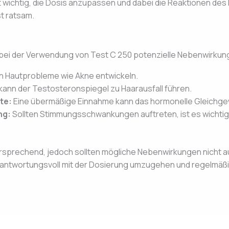
 wichtig, die Dosis anzupassen und dabei die Reaktionen des
st ratsam.
 bei der Verwendung von Test C 250 potenzielle Nebenwirkun
 Hautprobleme wie Akne entwickeln.
n kann der Testosteronspiegel zu Haarausfall führen.
te:
Eine übermäßige Einnahme kann das hormonelle Gleichgew
ng:
Sollten Stimmungsschwankungen auftreten, ist es wichtig,
versprechend, jedoch sollten mögliche Nebenwirkungen nicht 
erantwortungsvoll mit der Dosierung umzugehen und regelmäß