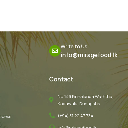
Write to Us
info@miragefood.lk
Contact
No 146 Pinnalanda Waththa,
Kadawala, Dunagaha
(+94) 31 22 47 734
rocess
info@miragefood.lk