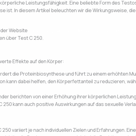
örperliche Leistungsfähigkeit. Eine beliebte Form des Testos
e ist. In diesem Artikel beleuchten wir die Wirkungsweise, die
 der Website
https://original-steroide.com/produkt/test-c-2
nen über Test C 250.
rte Effekte auf den Körper:
rdert die Proteinbiosynthese und führt zu einem erhöhten 
n kann dabei helfen, den Körperfettanteil zu reduzieren, wä
der berichten von einer Erhöhung ihrer körperlichen Leistung
C 250 kann auch positive Auswirkungen auf das sexuelle Verl
250 variiert je nach individuellen Zielen und Erfahrungen. Ei