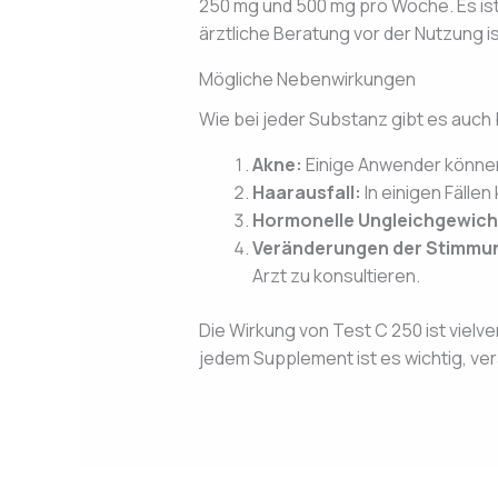
250 mg und 500 mg pro Woche. Es ist
ärztliche Beratung vor der Nutzung i
Mögliche Nebenwirkungen
Wie bei jeder Substanz gibt es auch
Akne:
Einige Anwender können
Haarausfall:
In einigen Fälle
Hormonelle Ungleichgewich
Veränderungen der Stimmu
Arzt zu konsultieren.
Die Wirkung von Test C 250 ist viel
jedem Supplement ist es wichtig, v