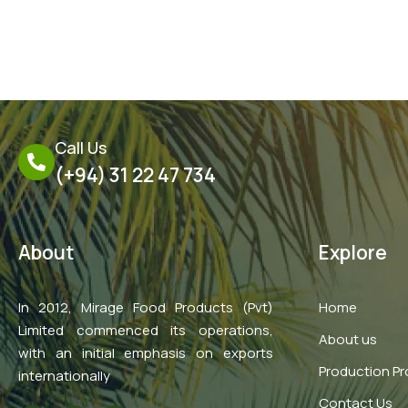
←
Previous Post
Call Us
(+94) 31 22 47 734
About
Explore
In 2012, Mirage Food Products (Pvt)
Home
Limited commenced its operations,
About us
with an initial emphasis on exports
Production P
internationally
Contact Us