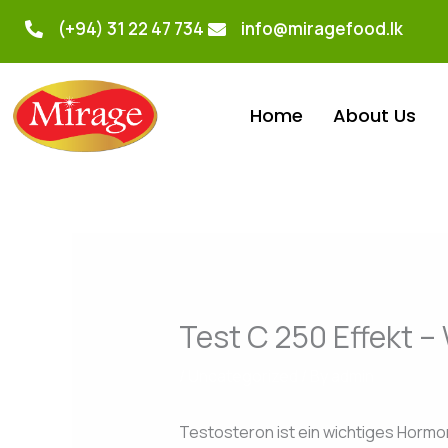
Skip
(+94) 31 22 47 734
info@miragefood.lk
to
content
Home
About Us
Test C 250 Effekt –
/
Uncategorized
/ By
admin
Testosteron ist ein wichtiges Hormon