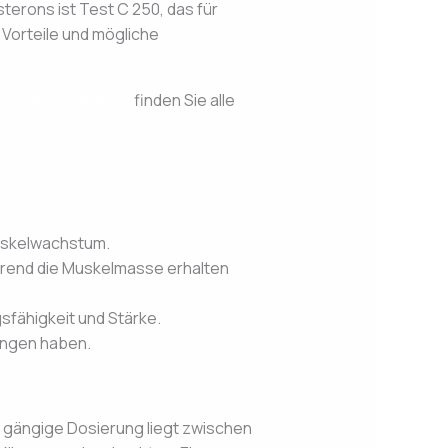
terons ist Test C 250, das für
 Vorteile und mögliche
50-nakon-medical/
finden Sie alle
Muskelwachstum.
hrend die Muskelmasse erhalten
sfähigkeit und Stärke.
angen haben.
ne gängige Dosierung liegt zwischen