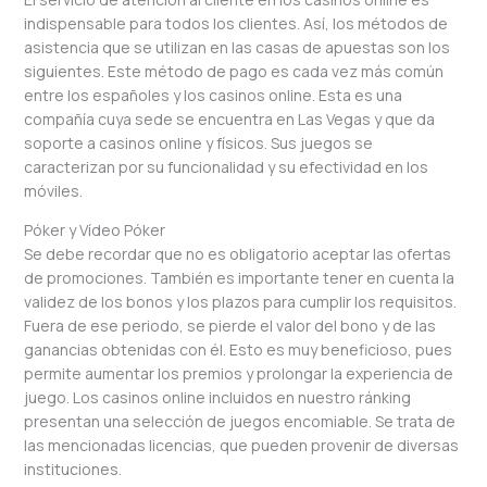
indispensable para todos los clientes. Así, los métodos de
asistencia que se utilizan en las casas de apuestas son los
siguientes. Este método de pago es cada vez más común
entre los españoles y los casinos online. Esta es una
compañía cuya sede se encuentra en Las Vegas y que da
soporte a casinos online y físicos. Sus juegos se
caracterizan por su funcionalidad y su efectividad en los
móviles.
Póker y Vídeo Póker
Se debe recordar que no es obligatorio aceptar las ofertas
de promociones. También es importante tener en cuenta la
validez de los bonos y los plazos para cumplir los requisitos.
Fuera de ese periodo, se pierde el valor del bono y de las
ganancias obtenidas con él. Esto es muy beneficioso, pues
permite aumentar los premios y prolongar la experiencia de
juego. Los casinos online incluidos en nuestro ránking
presentan una selección de juegos encomiable. Se trata de
las mencionadas licencias, que pueden provenir de diversas
instituciones.