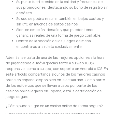
Su punto fuerte reside en la calidad y frecuencia de
sus promociones, destacando su bono de registro sin
depósito.
Su uso se podría resumir también en bajos costos y
sin KYC en muchos de estos casinos.
Sienten emoción, desafío y que pueden tener
ganancias reales de una forma de juego confiable.
Dentro de la sección de los juegos de mesa
encontrarás a la ruleta exclusivamente.
Además, se trata de una de las mejores opciones a la hora
de jugar desde el móvil gracias tanto a su web 100%
responsive, como a su app, con soporte en Android e iOS. En
este artículo compartimos algunos de los mejores casinos
online en español disponibles en la actualidad. Como parte
de los esfuerzos que se llevan a cabo por parte de los
casinos online legales en España, está la certificación de
juego seguro.
¿Cómo puedo jugar en un casino online de forma segura?
El servicio de atención al cliente en los casinos online es