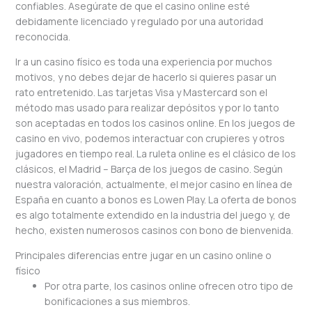
confiables. Asegúrate de que el casino online esté
debidamente licenciado y regulado por una autoridad
reconocida.
Ir a un casino físico es toda una experiencia por muchos
motivos, y no debes dejar de hacerlo si quieres pasar un
rato entretenido. Las tarjetas Visa y Mastercard son el
método mas usado para realizar depósitos y por lo tanto
son aceptadas en todos los casinos online. En los juegos de
casino en vivo, podemos interactuar con crupieres y otros
jugadores en tiempo real. La ruleta online es el clásico de los
clásicos, el Madrid – Barça de los juegos de casino. Según
nuestra valoración, actualmente, el mejor casino en línea de
España en cuanto a bonos es Lowen Play. La oferta de bonos
es algo totalmente extendido en la industria del juego y, de
hecho, existen numerosos casinos con bono de bienvenida.
Principales diferencias entre jugar en un casino online o
físico
Por otra parte, los casinos online ofrecen otro tipo de
bonificaciones a sus miembros.