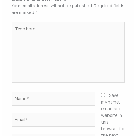
Your email address will not be published.
Required fields
are marked
*
Type
here..
Name*
Save
my name,
email, and
website in
Email*
this
browser for
the next