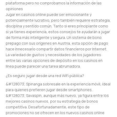
plataforma pero no comprobamos la información de las
opiniones
Jugar en casinos online puede ser emocionante y
potencialmente lucrativo, pero también requiere estrategia,
disciplina y sentido común. Tanto si eres principiante como
si ya tienes experiencia, estos consejos te ayudarán a jugar
de forma más inteligente y segura. Un sistema de bono
prepago con sus orígenes en Austria, esta opción de pago
hace innecesario compartir datos financieros por Internet.
La variedad de gustos y necesidades de los jugadores
entre las varias opciones de depósito en los casinos en
línea puede parecer una tarea abrumadora.
¿Es seguro jugar desde una red WiFi pública?
&#128073; Spinanga sobresale en la experiencia móvil, ideal
para quienes prefieren jugar desde smartphones.
&#128073; Savaspin, aunque más nuevo, ya figura entre los
mejores casinos nuevos, por su estrategia de bonos
competitiva. Desafortunadamente, este tipo de
promociones no se ofrecen en los nuevos casinos online