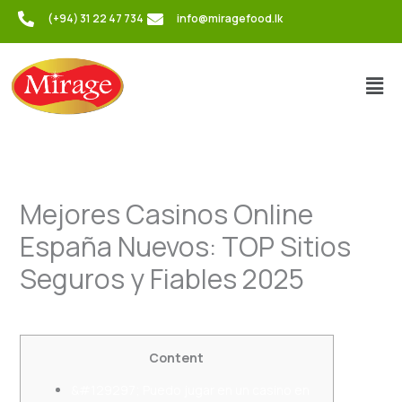
Skip
(+94) 31 22 47 734
info@miragefood.lk
to
content
Men
Mejores Casinos Online
España Nuevos: TOP Sitios
Seguros y Fiables 2025
Leave a Comment
/
Casino
/ By
admin
Content
&#129297; Puedo jugar en un casino en