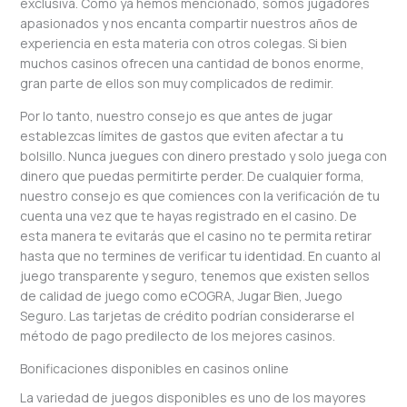
exclusiva. Como ya hemos mencionado, somos jugadores
apasionados y nos encanta compartir nuestros años de
experiencia en esta materia con otros colegas. Si bien
muchos casinos ofrecen una cantidad de bonos enorme,
gran parte de ellos son muy complicados de redimir.
Por lo tanto, nuestro consejo es que antes de jugar
establezcas límites de gastos que eviten afectar a tu
bolsillo. Nunca juegues con dinero prestado y solo juega con
dinero que puedas permitirte perder. De cualquier forma,
nuestro consejo es que comiences con la verificación de tu
cuenta una vez que te hayas registrado en el casino. De
esta manera te evitarás que el casino no te permita retirar
hasta que no termines de verificar tu identidad. En cuanto al
juego transparente y seguro, tenemos que existen sellos
de calidad de juego como eCOGRA, Jugar Bien, Juego
Seguro. Las tarjetas de crédito podrían considerarse el
método de pago predilecto de los mejores casinos.
Bonificaciones disponibles en casinos online
La variedad de juegos disponibles es uno de los mayores